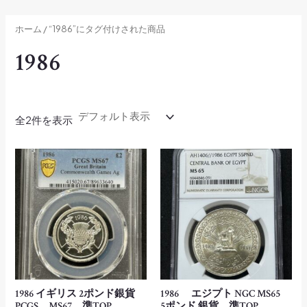
内
容
ホーム
/ “1986”にタグ付けされた商品
を
1986
ス
キ
ッ
プ
全2件を表示
1986 イギリス 2ポンド銀貨
1986 エジプト NGC MS65
PCGS MS67 準TOP
5ポンド 銀貨 準TOP