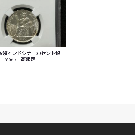
A 仏領インドシナ 20セント銀
 MS65 高鑑定